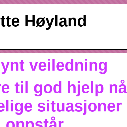
tte Høyland
synt veiledning
e til god hjelp
nå
elige
situasjoner
oppstår.