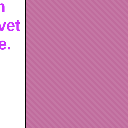
n
vet
ve.