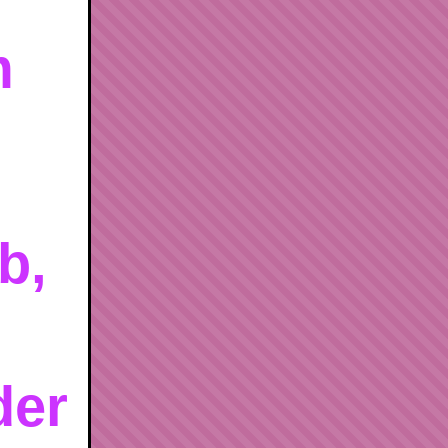
m
b,
der