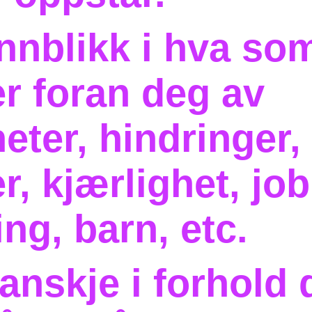
innblikk i hva so
er foran deg av
eter, hindringer,
r, kjærlighet, job
ting, barn, etc.
anskje i forhold 