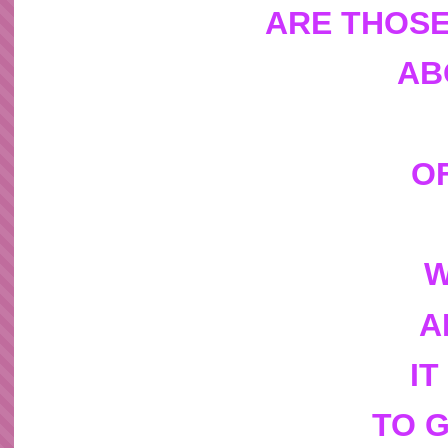
ARE THOS
AB
O
W
A
IT
TO 