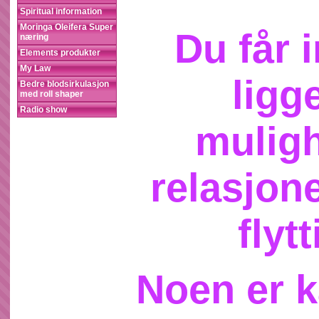
Spiritual information
Moringa Oleifera Super
Du får 
næring
Elements produkter
My Law
ligg
Bedre blodsirkulasjon
med roll shaper
Radio show
muligh
relasjone
flyt
Noen er k