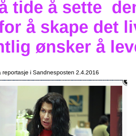
å tide å sette de
 for å skape det li
tlig ønsker å le
ra reportasje i Sandnesposten 2.4.2016