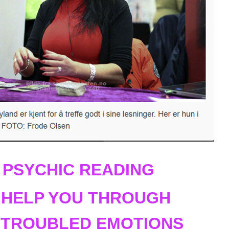
 PSYCHIC READING
 HELP YOU
THROUGH
 TROUBLED EMOTIONS