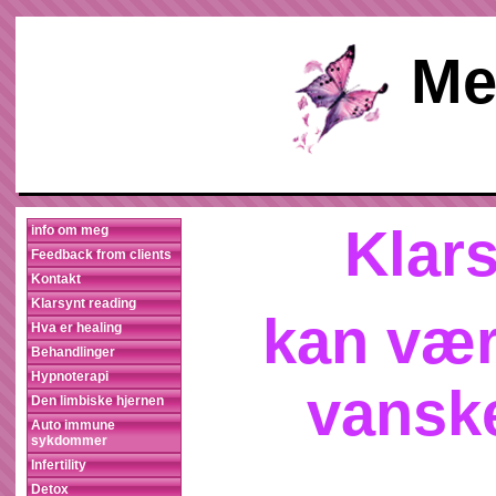
Me
Klar
info om meg
Feedback from clients
Kontakt
Klarsynt reading
kan vær
Hva er healing
Behandlinger
Hypnoterapi
vansk
Den limbiske hjernen
Auto immune
sykdommer
Infertility
Detox