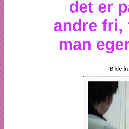
det er p
andre fri,
man egen
Bilde f